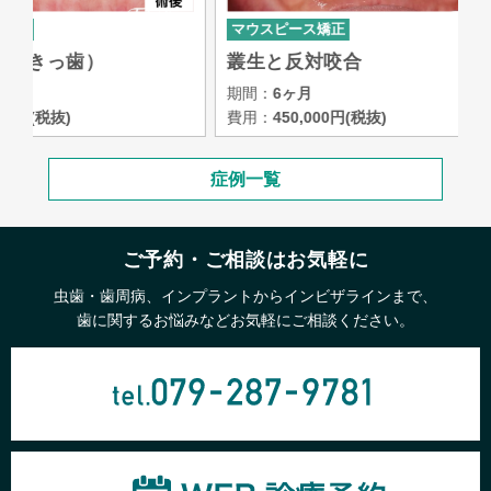
マウスピース矯正
マウスピ
叢生と反対咬合
叢生（
期間：
6ヶ月
期間：
6
費用：
450,000円(税抜)
費用：
45
症例一覧
ご予約・ご相談はお気軽に
虫歯・歯周病、インプラントからインビザラインまで、
歯に関するお悩みなどお気軽にご相談ください。