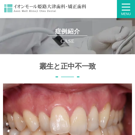
MENU
症例紹介
CASE
叢生と正中不一致